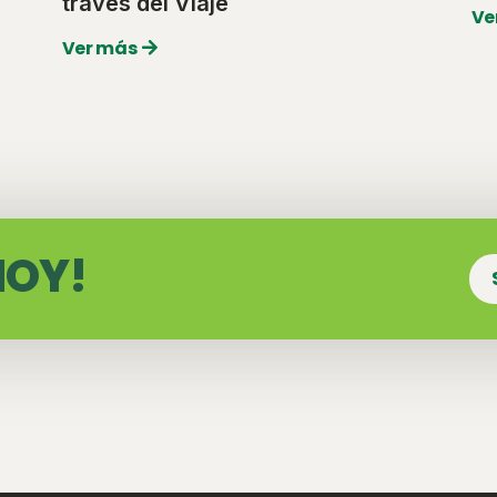
través del Viaje
Ve
Ver más
HOY!