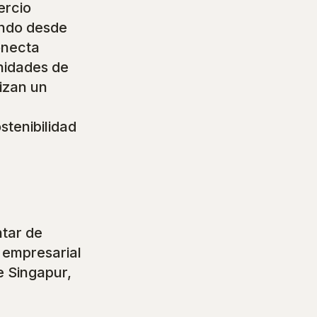
ercio
ando desde
onecta
unidades de
izan un
tenibilidad
ntar de
o empresarial
e Singapur,