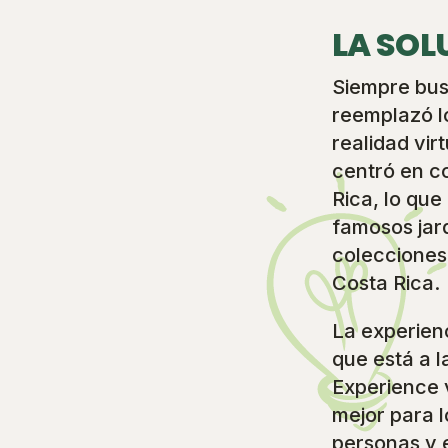
LA SOL
Siempre bus
reemplazó l
realidad vir
centró en c
Rica, lo que
famosos jar
colecciones
Costa Rica.
La experienc
que está a 
Experience 
mejor para 
personas y 