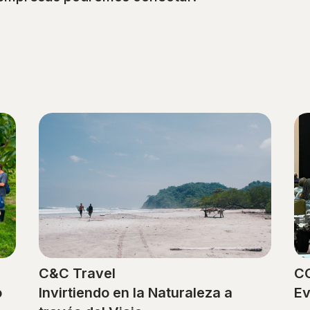
C&C Travel
C
o
Invirtiendo en la Naturaleza a
Ev