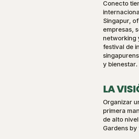
Conecto tie
internacion
Singapur, o
empresas, se
networking 
festival de
singapurens
y bienestar.
LA VIS
Organizar u
primera mano
de alto nive
Gardens by 