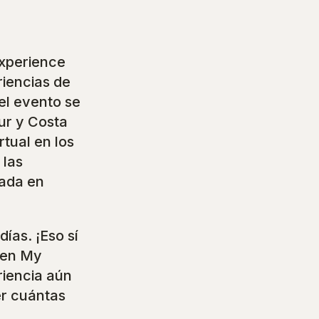
Experience
riencias de
el evento se
ur y Costa
rtual en los
 las
cada en
ías. ¡Eso sí
reen My
riencia aún
er cuántas