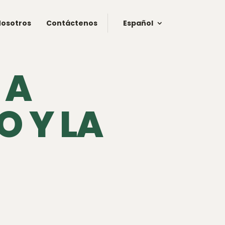
Nosotros
Contáctenos
Español
 A
O Y LA