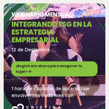
WEBINARIO MENSUAL
INTEGRANDO ESG EN LA
ESTRATEGIA
EMPRESARIAL
12 de Deciembre
¡Regístrate ahora para asegurar tu
lugar!
1 hora de cápsulas de aprendizaje
envolventes cada mes con