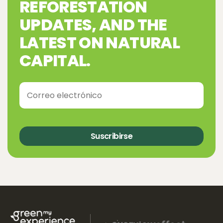
REFORESTATION
UPDATES, AND THE
LATEST ON NATURAL
CAPITAL.
Suscribirse